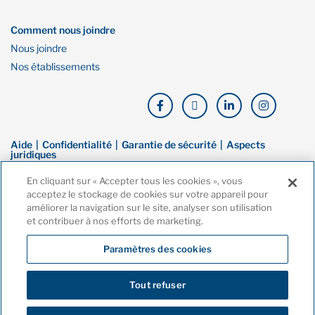
Comment nous joindre
Nous joindre
Nos établissements
Aide
Confidentialité
Garantie de sécurité
Aspects
juridiques
En cliquant sur « Accepter tous les cookies », vous
© Droit d’auteur de Financière Oaken. Tous droits réservés. La Financière
acceptez le stockage de cookies sur votre appareil pour
Oaken est une marque de commerce de Banque Home, une filiale en
améliorer la navigation sur le site, analyser son utilisation
propriété exclusive de la Compagnie Home Trust. Ces dernières sont
et contribuer à nos efforts de marketing.
toutes deux membres de la Société d’assurance-dépôts du Canada
(SADC).
Paramètres des cookies
Tout refuser