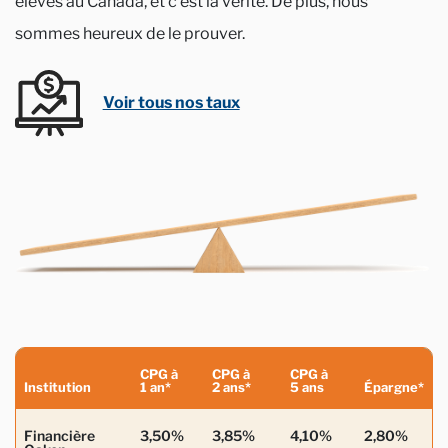
élevés au Canada, et c’est la vérité. De plus, nous
sommes heureux de le prouver.
Voir tous nos taux
CPG à
CPG à
CPG à
Institution
1 an*
2 ans*
5 ans
Épargne*
Financière
3,50%
3,85%
4,10%
2,80%