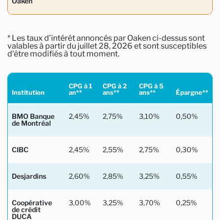
Oaken
* Les taux d’intérêt annoncés par Oaken ci-dessus sont
valables à partir du juillet 28, 2026 et sont susceptibles
d’être modifiés à tout moment.
CPG à 1
CPG à 2
CPG à 5
Institution
an**
ans**
ans**
Épargne**
BMO Banque
2,45%
2,75%
3,10%
0,50%
de Montréal
CIBC
2,45%
2,55%
2,75%
0,30%
Desjardins
2,60%
2,85%
3,25%
0,55%
Coopérative
3,00%
3,25%
3,70%
0,25%
de crédit
DUCA