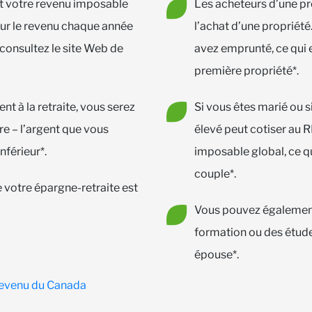
nt votre revenu imposable
Les acheteurs d’une pr
sur le revenu chaque année
l’achat d’une propriét
 consultez le site Web de
avez emprunté, ce qui 
première propriété*.
 à la retraite, vous serez
Si vous êtes marié ou si
e – l’argent que vous
élevé peut cotiser au R
nférieur*.
imposable global, ce q
couple*.
 votre épargne-retraite est
Vous pouvez également 
formation ou des étude
épouse*.
revenu du Canada