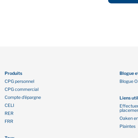
Produits
Blogue e
CPG personnel
Blogue 
CPG commercial
Compte d’épargne
Liens uti
CELI
Effectue
placeme
RER
Oaken en
FRR
Plaintes
Taux