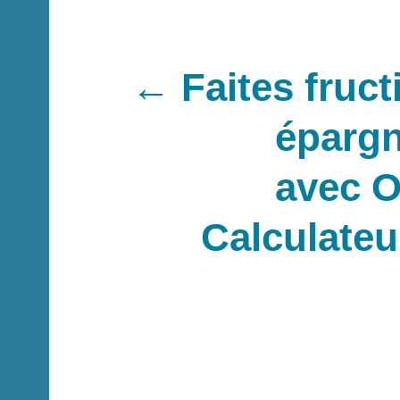
← Faites fructi
éparg
avec O
Calculateur