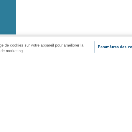
e de cookies sur votre appareil pour améliorer la
 qu’à titre d’information générale et n’est pas
Paramètres des c
Bloqu
s de marketing.
e placement spécifiques. Les calculs sont
on. Les taux peuvent changer sans préavis.
t nouvelles
À propos de nous
Oaken
Qui nous sommes
Pourquoi la Financiè
Oaken?
iles