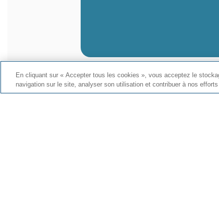
En cliquant sur « Accepter tous les cookies », vous acceptez le stockag
* Veuillez noter que ce calculateur n’est fourni
navigation sur le site, analyser son utilisation et contribuer à nos effort
destiné à fournir des conseils financiers ou d
fournis uniquement à des fins de démonstrati
Produits
Blogue e
CPG personnel
Blogue 
CPG commercial
Compte d’épargne
Liens ut