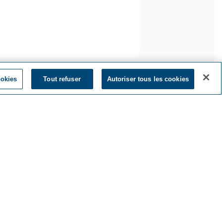
ookies
Tout refuser
Autoriser tous les cookies
ez votre taux dès
maintenant
Comment nous joindre
Nous joindre
re
Nos établissements