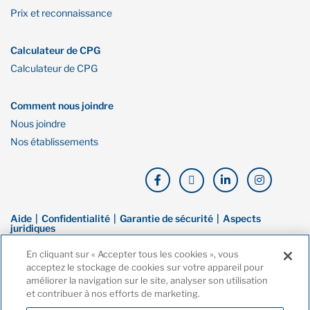
Prix et reconnaissance
Calculateur de CPG
Calculateur de CPG
Comment nous joindre
Nous joindre
Nos établissements
Aide
Confidentialité
Garantie de sécurité
Aspects
juridiques
En cliquant sur « Accepter tous les cookies », vous
© Droit d’auteur de Financière Oaken. Tous droits réservés. La Financière
acceptez le stockage de cookies sur votre appareil pour
Oaken est une marque de commerce de Banque Home, une filiale en
améliorer la navigation sur le site, analyser son utilisation
propriété exclusive de la Compagnie Home Trust. Ces dernières sont
et contribuer à nos efforts de marketing.
toutes deux membres de la Société d’assurance-dépôts du Canada