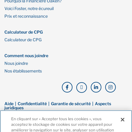
Pourquoi la Financière Oaken?
Voici Foster, notre écureuil
Prix et reconnaissance
Calculateur de CPG
Calculateur de CPG
Comment nous joindre
Nous joindre
Nos établissements
Aide
Confidentialité
Garantie de sécurité
Aspects
juridiques
En cliquant sur « Accepter tous les cookies », vous
© Droit d’auteur de Financière Oaken. Tous droits réservés. La Financière
acceptez le stockage de cookies sur votre appareil pour
Oaken est une marque de commerce de Banque Home, une filiale en
améliorer la navigation sur le site, analyser son utilisation