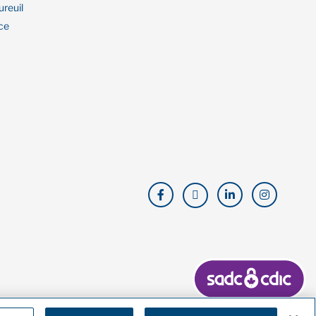
ureuil
ce