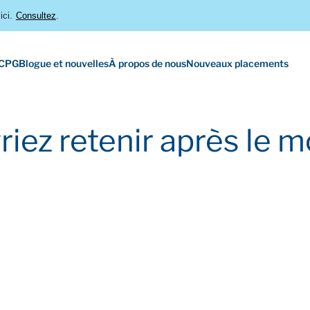
ici.
Consultez
.
 CPG
Blogue et nouvelles
À propos de nous
Nouveaux placements
riez retenir après le m