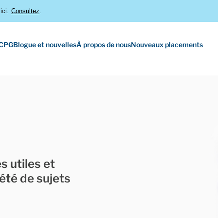
ici.
Consultez
.
 CPG
Blogue et nouvelles
À propos de nous
Nouveaux placements
 utiles et
été de sujets