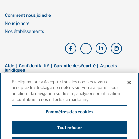
Comment nous joindre
Nous joindre
Nos établissements
Aide
Confidentialité
Garantie de sécurité
Aspects
juridiques
En cliquant sur « Accepter tous les cookies », vous
© Droit d’auteur de Financière Oaken. Tous droits réservés. La Financière
acceptez le stockage de cookies sur votre appareil pour
Oaken est une marque de commerce de Banque Home, une filiale en
améliorer la navigation sur le site, analyser son utilisation
propriété exclusive de la Compagnie Home Trust. Ces dernières sont
et contribuer à nos efforts de marketing.
toutes deux membres de la Société d’assurance-dépôts du Canada
(SADC).
Paramètres des cookies
Tout refuser